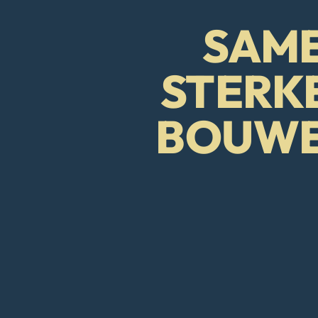
SAM
STERK
BOUW