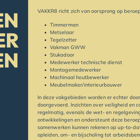
EN
VAKKR8 richt zich van oorsprong op beroep
Timmerman
ER
Metselaar
Tegelzetter
Vakman GWW
EN
Stukadoor
Medewerker technische dienst
Montagemedewerker
Machinaal houtbewerker
Meubelmaker/interieurbouwer
In deze vakgebieden worden er echter doo
doorgevoerd. Inzichten over veiligheid en 
regelmatig, evenals de wet- en regelgevi
ontwikkelingen en ondersteunt deze beroepe
samenwerken kunnen rekenen op up-to-dat
opleiden, om- en bijscholing tot arbeidsb