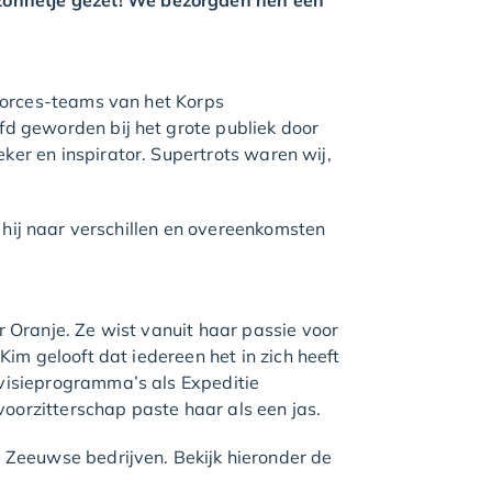
onnetje gezet! We bezorgden hen een
 Forces-teams van het Korps
d geworden bij het grote publiek door
er en inspirator. Supertrots waren wij,
t hij naar verschillen en overeenkomsten
 Oranje. Ze wist vanuit haar passie voor
im gelooft dat iedereen het in zich heeft
visieprogramma’s als Expeditie
orzitterschap paste haar als een jas.
 Zeeuwse bedrijven. Bekijk hieronder de