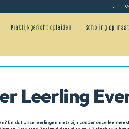
O
Praktijkgericht opleiden
Scholing op maat
r Leerling Eve
gen? En dat onze leerlingen niets zijn zonder onze leermees