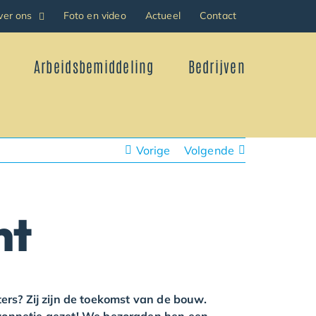
ver ons
Foto en video
Actueel
Contact
Arbeidsbemiddeling
Bedrijven
Vorige
Volgende
nt
ters? Zij zijn de toekomst van de bouw.