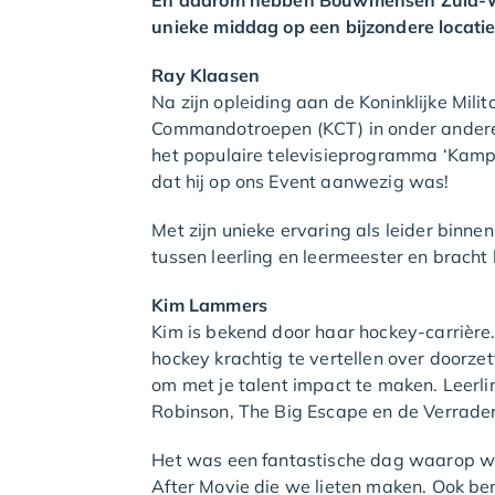
En daarom hebben Bouwmensen Zuid-Wes
unieke middag op een bijzondere locatie,
Ray Klaasen
Na zijn opleiding aan de Koninklijke Mil
Commandotroepen (KCT) in onder andere A
het populaire televisieprogramma ‘Kamp 
dat hij op ons Event aanwezig was!
Met zijn unieke ervaring als leider binne
tussen leerling en leermeester en bracht 
Kim Lammers
Kim is bekend door haar hockey-carrière
hockey krachtig te vertellen over doorzet
om met je talent impact te maken. Leerl
Robinson, The Big Escape en de Verrader
Het was een fantastische dag waarop we 
After Movie die we lieten maken. Ook ben