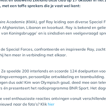
t en Bouwend Zeeland deze club op 17 oktober in het z
 met een toffe sprekers die je vast wel kent:
itaire Academie (KMA), gaf Ray leiding aan diverse Special
fghanistan, Libanon en Ivoorkust. Ray is bekend en gelief
van Koningsbrugge’ en is sindsdien een veelgevraagd sprek
n de Special Forces, confronteerde en inspireerde Ray, zoch
hij hen meer in verbinding met elkaar.
. Ze speelde 200 interlands en scoorde 124 doelpunten voor
tingsvermogen, persoonlijke ontwikkeling en teambuilding. K
ingen dus ook! Kim won Olympisch goud, deed mee aan tele
s én presenteert het radioprogramma BNR Sport. Het dagvo
veel enthousiaste reacties ontvingen vanuit verschillende
ieuwd naar de foto’s? Klik
hier