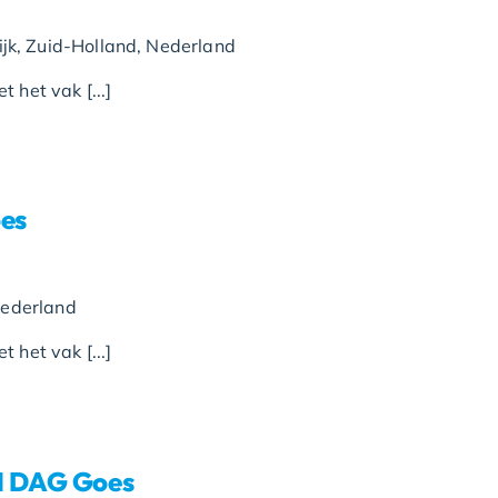
k, Zuid-Holland, Nederland
 het vak [...]
es
Nederland
 het vak [...]
N DAG Goes