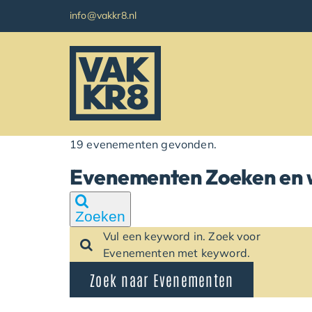
Ga
info@vakkr8.nl
naar
inhoud
19 evenementen gevonden.
Evenement
Evenementen Zoeken en 
Zoeken
Vul een keyword in. Zoek voor
Evenementen met keyword.
Zoek naar Evenementen