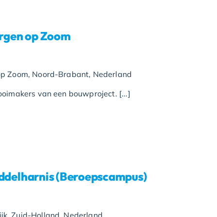
rgen op Zoom
op Zoom, Noord-Brabant, Nederland
oimakers van een bouwproject. [...]
elharnis (Beroepscampus)
k, Zuid-Holland, Nederland