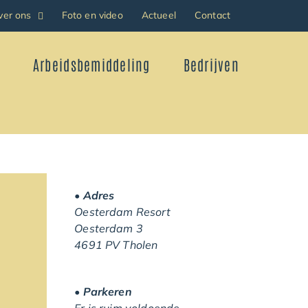
ver ons
Foto en video
Actueel
Contact
Arbeidsbemiddeling
Bedrijven
• Adres
Oesterdam Resort
Oesterdam 3
4691 PV Tholen
• Parkeren