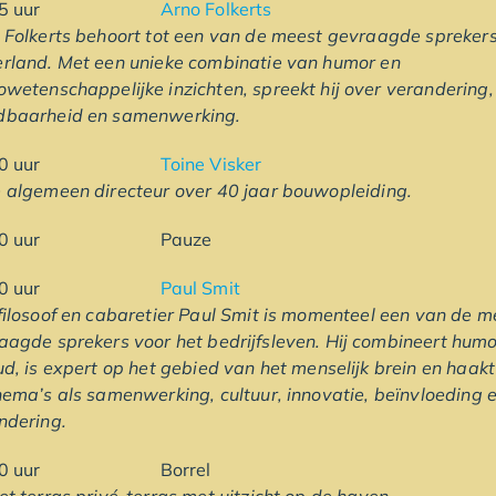
5.15 uur
Arno Folkerts
 Folkerts behoort tot een van de meest gevraagde spreker
rland. Met een unieke combinatie van humor en
owetenschappelijke inzichten, spreekt hij over verandering,
baarheid en samenwerking.
6.00 uur
Toine Visker
 algemeen directeur over 40 jaar bouwopleiding.
.30 uur Pauze
7.00 uur
Paul Smit
filosoof en cabaretier Paul Smit is momenteel een van de 
aagde sprekers voor het bedrijfsleven. Hij combineert humo
ud, is expert op het gebied van het menselijk brein en haakt
hema’s als samenwerking, cultuur, innovatie, beïnvloeding 
ndering.
.30 uur Borrel