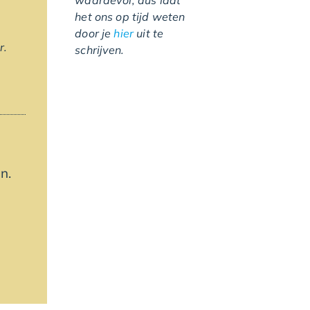
waardevol, dus laat
het ons op tijd weten
door je
hier
uit te
r.
schrijven.
n.