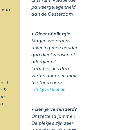
Er is ruim voldoende
parkeergelegenheid
s van
aan de Oesterdam.
• Dieet of allergie
Mogen we ergens
rekening mee houden
qua dieetwensen of
allergieën?
Laat het ons dan
weten door een mail
te sturen naar
meest
info@vakkr8.nl
.
r &
 in
en
• Ben je verhinderd?
Ontzettend jammer.
De plekjes zijn zeer