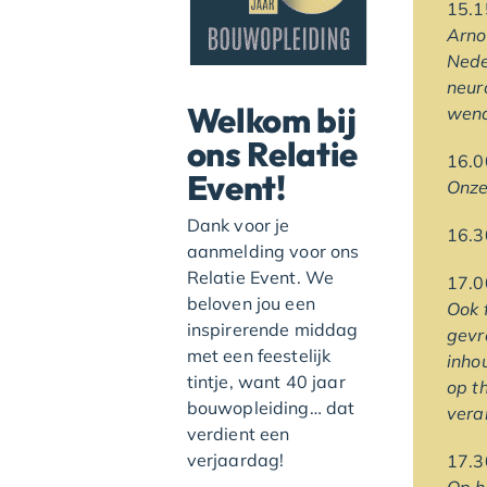
1
Arno
Nede
neur
Welkom bij
wend
ons Relatie
1
Event!
Onze
Dank voor je
16
aanmelding voor ons
Relatie Event. We
1
beloven jou een
Ook 
inspirerende middag
gevr
met een feestelijk
inho
tintje, want 40 jaar
op t
bouwopleiding… dat
vera
verdient een
verjaardag!
17