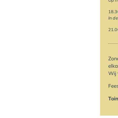
Op h
18
In de
21
Zon
elka
Wij 
Fees
Toin