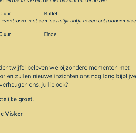
et terras privé-terras met uitzicht op de haven.
.30 uur Buffet
 Eventroom, met een feestelijk tintje in een ontspannen sfee
.00 uur Einde
der twijfel beleven we bijzondere momenten met
ar en zullen nieuwe inzichten ons nog lang bijblijve
verheugen ons, jullie ook?
telijke groet,
e Visker